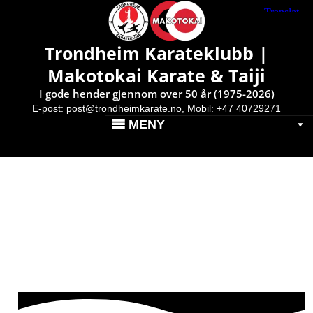
Makotokai Karate & Taiji }
Av: Pål Erik
Utetrening på sommerens
Trondheim Karateklubb |
hittil varmeste dag
Makotokai Karate & Taiji
Publisert: 22. juli 2016
I gode hender gjennom over 50 år (1975-2026)
E-post:
post@trondheimkarate.no,
Mobil: +47 40729271
MENY