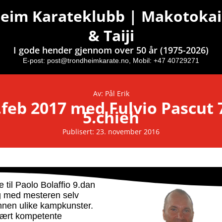
eim Karateklubb | Makotokai
& Taiji
I gode hender gjennom over 50 år (1975-2026)
E-post:
post@trondheimkarate.no,
Mobil: +47 40729271
Av: Pål Erik
feb 2017 med Fulvio Pascut 
5.chieh
Publisert: 23. november 2016
til Paolo Bolaffio 9.dan
g med mesteren selv
nen ulike kampkunster.
svært kompetente