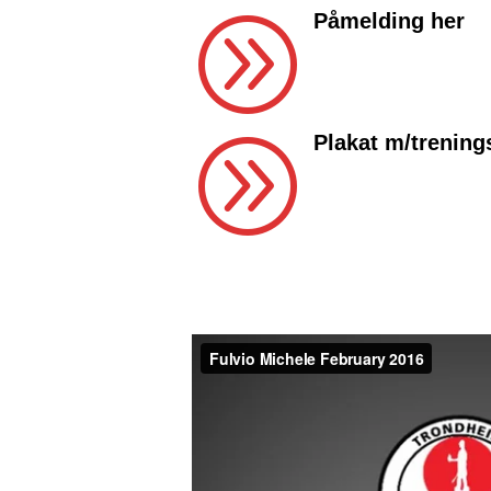
A
Påmelding her
A
Plakat m/trening