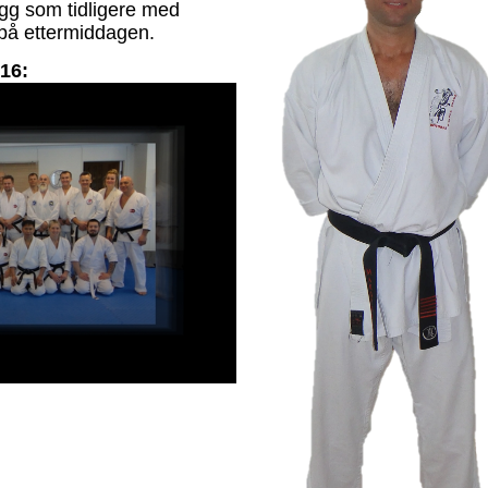
egg som tidligere med
 på ettermiddagen.
016: