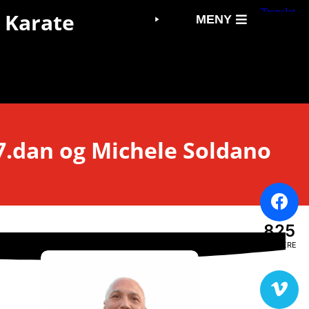
 Karate
MENY
7.dan og Michele Soldano
825
FØLGERE