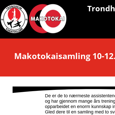
Makotokai Karate & Taiji }
Trondh
Makotokaisamling 10-12.
De er de to nærmeste assistentene 
og har gjennom mange års trenin
opparbeidet en enorm kunnskap in
Gled dere til en samling med to 