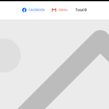
Total
0
FACEBOOK
GMAIL