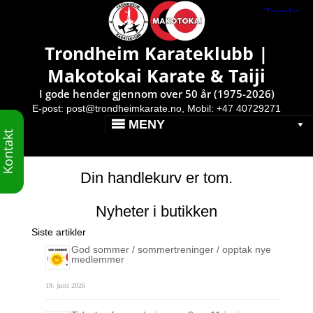
Makotokai Karate & Taiji }
Trondheim Karateklubb |
Handlekurv
Makotokai Karate & Taiji
I gode hender gjennom over 50 år (1975-2026)
Du er kanskje interessert i…
E-post:
post@trondheimkarate.no,
Mobil: +47 40729271
MENY
Kontakt
Handlekurv
Din handlekurv er tom.
Nyheter i butikken
Siste artikler
God sommer / sommertreninger / opptak nye
medlemmer
19. juni 2026