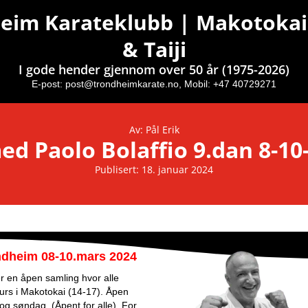
eim Karateklubb | Makotokai
& Taiji
I gode hender gjennom over 50 år (1975-2026)
E-post:
post@trondheimkarate.no,
Mobil: +47 40729271
Av: Pål Erik
ed Paolo Bolaffio 9.dan 8-10
Publisert: 18. januar 2024
ondheim 08-10.mars 2024
er en åpen samling hvor alle
kurs i Makotokai (14-17). Åpen
 og søndag. (Åpent for alle). For