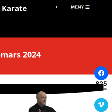
 Karate
MENY
-mars 2024
825
FØLGERE