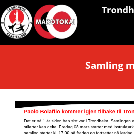
Makotokai Karate & Taiji }
Trondh
Samling m
Paolo Bolaffio kommer igjen tilbake til Tr
Det er nå 1 år siden han sist var i Trondheim. Samlingen 
stilarter kan delta. Fredag 08.mars starter med instruktør
samling starter kl. 17:00 på fredag og fortsetter på lørdag