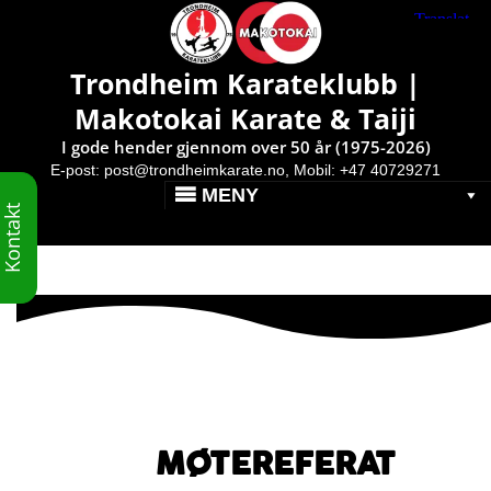
Makotokai Karate & Taiji }
Trondheim Karateklubb |
Makotokai Karate & Taiji
I gode hender gjennom over 50 år (1975-2026)
E-post:
post@trondheimkarate.no,
Mobil: +47 40729271
MENY
Kontakt
MØTEREFERAT