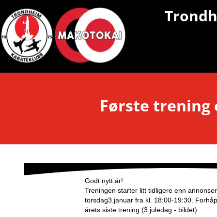
Makotokai Karate & Taiji }
Trondh
Første trening 
Godt nytt år!
Treningen starter litt tidligere enn annonsert
torsdag3.januar fra kl. 18:00-19:30. Forhåp
årets siste trening (3.juledag - bildet).