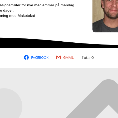
nformasjonsmøter for nye medlemmer på mandag
e dager.
rening med Makotokai
Total
0
FACEBOOK
GMAIL