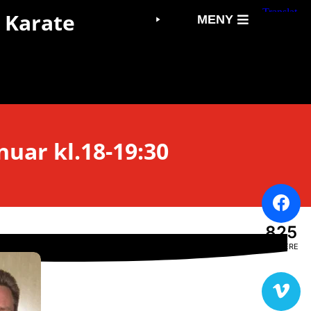
 Karate
MENY
nuar kl.18-19:30
825
FØLGERE