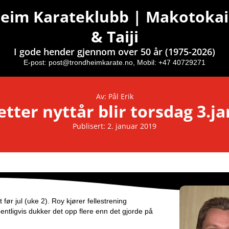
eim Karateklubb | Makotokai
& Taiji
I gode hender gjennom over 50 år (1975-2026)
E-post:
post@trondheimkarate.no,
Mobil: +47 40729271
Av: Pål Erik
etter nyttår blir torsdag 3.ja
Publisert: 2. januar 2019
 før jul (uke 2). Roy kjører fellestrening
entligvis dukker det opp flere enn det gjorde på