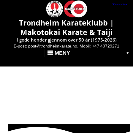
Makotokai Karate & Taiji }
Av: Pål Erik
Fantastisk sommerleir med
Trondheim Karateklubb |
3 nye sortbelter
Makotokai Karate & Taiji
Publisert: 2. juli 2018
I gode hender gjennom over 50 år (1975-2026)
E-post:
post@trondheimkarate.no,
Mobil: +47 40729271
MENY