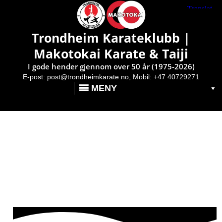
Makotokai Karate & Taiji }
Av: Pål Erik
Debutanter til Bergen Open
Trondheim Karateklubb |
14.april 2018
Makotokai Karate & Taiji
Publisert: 6. april 2018
I gode hender gjennom over 50 år (1975-2026)
E-post:
post@trondheimkarate.no,
Mobil: +47 40729271
MENY