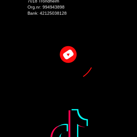
7018 Trondheim
Org.nr: 994943898
Bank: 42125038128