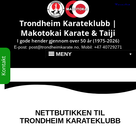
Makotokai Karate & Taiji }
Trondheim Karateklubb |
Makotokai Karate & Taiji
I gode hender gjennom over 50 år (1975-2026)
E-post:
post@trondheimkarate.no,
Mobil: +47 40729271
MENY
Kontakt
NETTBUTIKKEN TIL
TRONDHEIM KARATEKLUBB