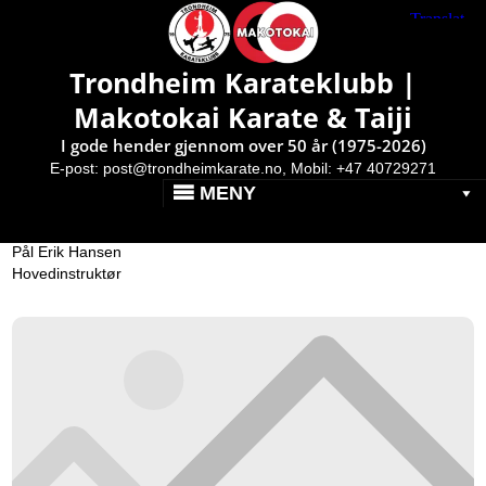
Makotokai Karate & Taiji }
Av: Pål Erik
Barnetreningene i
Trondheim Karateklubb |
høstferien (10-13.oktober
Makotokai Karate & Taiji
2022) er avlyst
I gode hender gjennom over 50 år (1975-2026)
Publisert: 7. oktober 2022
E-post:
post@trondheimkarate.no,
Mobil: +47 40729271
MENY
Det blir ikke kjørt barnetreninger i høstferien. Dette gjelder
mandag, tirsdag og torsdag. Alle andre treninger går som normalt.
Pål Erik Hansen
Hovedinstruktør